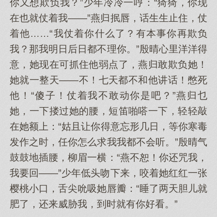
你又想欺负我？”少年冷冷一哼：“猗猗，你现
在也就仗着我——”燕归抿唇，话生生止住，仗
着他……“我仗着你什么了？有本事你再欺负
我？那我明日后日都不理你。”殷晴心里洋洋得
意，她现在可抓住他弱点了，燕归敢欺负她！
她就一整天——不！七天都不和他讲话！憋死
他！“傻子！仗着我不敢动你是吧？”燕归乜
她，一下搂过她的腰，短笛啪嗒一下，轻轻敲
在她额上：“姑且让你得意忘形几日，等你寒毒
发作之时，任你怎么求我我都不会听。”殷晴气
鼓鼓地插腰，柳眉一横：“燕不恕！你还咒我，
我要回——”少年低头吻下来，咬着她红红一张
樱桃小口，舌尖吮吸她唇瓣：“睡了两天胆儿就
肥了，还来威胁我，到时就有你好看。”