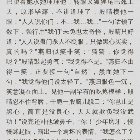
巴望着她求她理理他，转眼又狐狸尾巴翘上
天，原形毕露，不讲道理了，殷晴横他一
眼：“人人说你们，不…我…我…”一句话顿了
数下，强行用“我们”未免也太奇怪，殷晴只好
道：“人人说蛊门杀人不眨眼，只做黑心买卖，
真的吗？”燕归似笑非笑：“猗猗，你觉得
呢？”殷晴鼓起勇气：“我觉得不是。”燕归不由
得一笑，正要接一句“自然”，然而她下一
句：“我觉得他们说太轻了。”燕归眼色一沉，
笑意凝在面上。见他一副罕有的吃瘪模样，殷
晴忍不住弯唇，干脆一股脑儿脱口：“你岂止是
黑心，简直是没良心，天天就欺负我没武
功！”说完还冲他皱鼻子。“你！”少年磨牙，慢
慢眯起眼，露出一个焉坏的表情。“我怎么了？