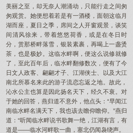
美丽之至，却无奈人潮涌动，只能行走之间匆
匆观赏。她便想着若是有一酒楼，面朝这临月
湖而座，夏日之季，席间之人开窗观景，谈笑
间清风徐来，带着悠悠荷香，或是在冬日时
分，赏那桥畔落雪，银装素裹，再喝上一盏烫
茶，也是极妙。这临水畔啊，便这么说修就修
了，至此百年后，临水畔翻修数次，便有了今
日文人政客、翩翩才子、江湖侠士、以及大江
南北所慕名来此的游子流恋忘返之地。故此，
沁水公主也算是因此扬名天下，经久不衰。对
于她的回答，燕归道不意外，他点头：“早闻江
南临水畔名满天下，我也该去瞻仰瞻仰。”燕归
道：“听闻临水畔说书歌舞一绝，江湖有言，有
道是——临水河畔歌一曲，塞北仍闻袅绕声。