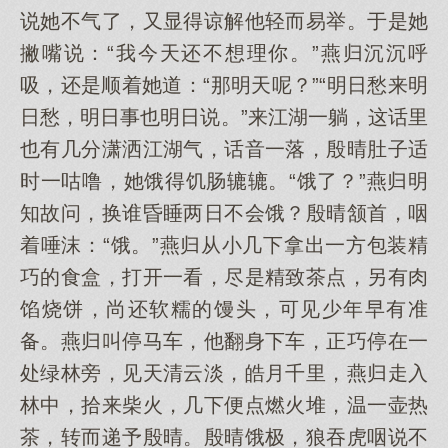
说她不气了，又显得谅解他轻而易举。于是她
撇嘴说：“我今天还不想理你。”燕归沉沉呼
吸，还是顺着她道：“那明天呢？”“明日愁来明
日愁，明日事也明日说。”来江湖一躺，这话里
也有几分潇洒江湖气，话音一落，殷晴肚子适
时一咕噜，她饿得饥肠辘辘。“饿了？”燕归明
知故问，换谁昏睡两日不会饿？殷晴颔首，咽
着唾沫：“饿。”燕归从小几下拿出一方包装精
巧的食盒，打开一看，尽是精致茶点，另有肉
馅烧饼，尚还软糯的馒头，可见少年早有准
备。燕归叫停马车，他翻身下车，正巧停在一
处绿林旁，见天清云淡，皓月千里，燕归走入
林中，拾来柴火，几下便点燃火堆，温一壶热
茶，转而递予殷晴。殷晴饿极，狼吞虎咽说不