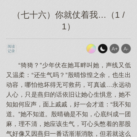
（七十六）你就仗着我…（1 /
1）
阅读
记录
“猗猗？”少年伏在她耳畔叫她，声线又低
又温柔：“还生气吗？”殷晴惊惶之余，也生出
动容，哪怕他坏得无可救药，可真诚…永远动
人心，只是燕归的话依旧让她心生惧意，她不
知如何应声，面上戚戚，好一会才道：“我不知
道。”她不知道。殷晴确是不知，心底纠成一团
麻，理不清，她应该生气，可心头憋着的那股
气好像又因燕归一番话渐渐消散，但若就这么