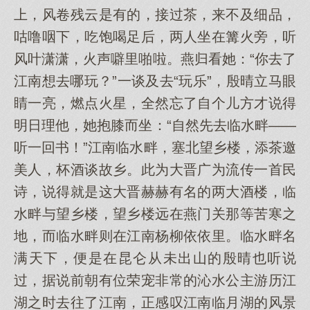
上，风卷残云是有的，接过茶，来不及细品，
咕噜咽下，吃饱喝足后，两人坐在篝火旁，听
风叶潇潇，火声噼里啪啦。燕归看她：“你去了
江南想去哪玩？”一谈及去“玩乐”，殷晴立马眼
睛一亮，燃点火星，全然忘了自个儿方才说得
明日理他，她抱膝而坐：“自然先去临水畔——
听一回书！”江南临水畔，塞北望乡楼，添茶邀
美人，杯酒谈故乡。此为大晋广为流传一首民
诗，说得就是这大晋赫赫有名的两大酒楼，临
水畔与望乡楼，望乡楼远在燕门关那等苦寒之
地，而临水畔则在江南杨柳依依里。临水畔名
满天下，便是在昆仑从未出山的殷晴也听说
过，据说前朝有位荣宠非常的沁水公主游历江
湖之时去往了江南，正感叹江南临月湖的风景