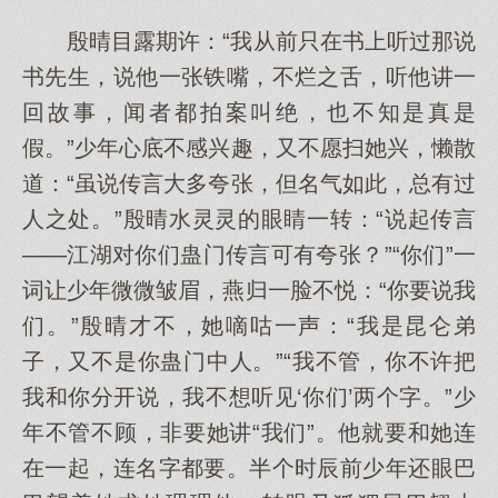
殷晴目露期许：“我从前只在书上听过那说
书先生，说他一张铁嘴，不烂之舌，听他讲一
回故事，闻者都拍案叫绝，也不知是真是
假。”少年心底不感兴趣，又不愿扫她兴，懒散
道：“虽说传言大多夸张，但名气如此，总有过
人之处。”殷晴水灵灵的眼睛一转：“说起传言
——江湖对你们蛊门传言可有夸张？”“你们”一
词让少年微微皱眉，燕归一脸不悦：“你要说我
们。”殷晴才不，她嘀咕一声：“我是昆仑弟
子，又不是你蛊门中人。”“我不管，你不许把
我和你分开说，我不想听见‘你们’两个字。”少
年不管不顾，非要她讲“我们”。他就要和她连
在一起，连名字都要。半个时辰前少年还眼巴