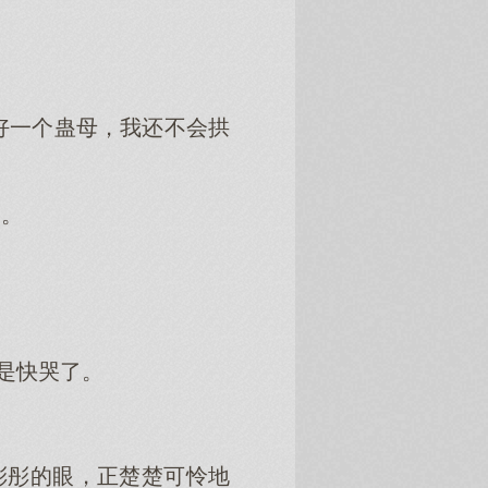
好一个蛊母，我还不会拱
了。
是快哭了。
彤彤的眼，正楚楚可怜地