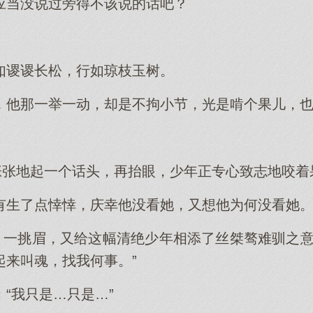
应当没说过旁得不该说的话吧？
如谡谡长松，行如琼枝玉树。
，他那一举一动，却是不拘小节，光是啃个果儿，
。
慌张张地起一个话头，再抬眼，少年正专心致志地咬
有生了点悻悻，庆幸他没看她，又想他为何没看她
眼，一挑眉，又给这幅清绝少年相添了丝桀骜难驯之意
起来叫魂，找我何事。”
“我只是…只是…”