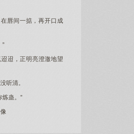
，在唇间一掂，再开口成
”
流迢迢，正明亮澄澈地望
字没听清。
炼蛊。”
，像