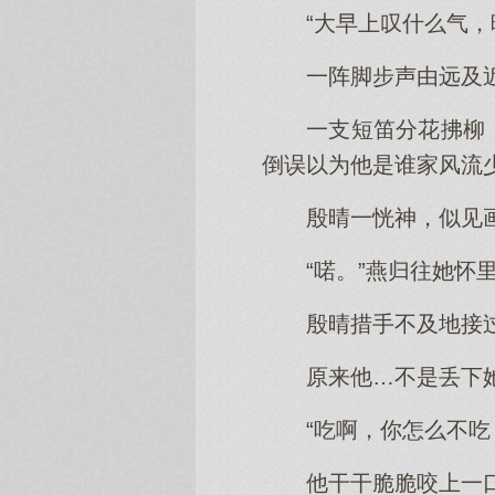
“大早上叹什么气，
一阵脚步声由远及
一支短笛分花拂柳
倒误以为他是谁家风流
殷晴一恍神，似见
“喏。”燕归往她怀
殷晴措手不及地接
原来他…不是丢下
“吃啊，你怎么不吃
他干干脆脆咬上一