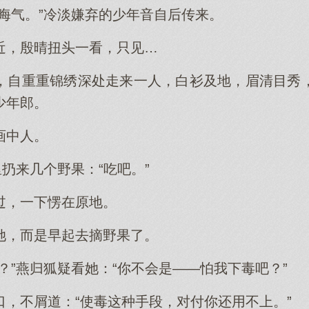
晦气。”冷淡嫌弃的少年音自后传来。
近，殷晴扭头一看，只见…
，自重重锦绣深处走来一人，白衫及地，眉清目秀
少年郎。
画中人。
里扔来几个野果：“吃吧。”
过，一下愣在原地。
她，而是早起去摘野果了。
？”燕归狐疑看她：“你不会是——怕我下毒吧？”
口，不屑道：“使毒这种手段，对付你还用不上。”