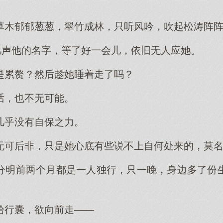
。
草木郁郁葱葱，翠竹成林，只听风吟，吹起松涛阵
了几声他的名字，等了好一会儿，依旧无人应她。
是累赘？然后趁她睡着走了吗？
话，也不无可能。
几乎没有自保之力。
无可后非，只是她心底有些说不上自何处来的，莫
分明前两个月都是一人独行，只一晚，身边多了份
拾行囊，欲向前走——