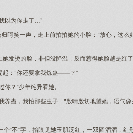
我以为你走了…”
”燕归呵笑一声，走上前拍拍她的小脸：“放心，这么
上她发烫的脸，非但没降温，反而惹得她脸越是红
起：“你还要拿我炼蛊——？”
过你？”少年诧异看她。
拿我养蛊，我怕那些虫子…”殷晴殷切地望她，语气像
一个“不”字，抬眼见她玉肌泛红，一双圆溜溜，红