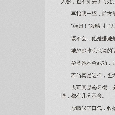
人影，也不知去了何处
再抬眼一望，前方
“燕归！”殷晴叫
该不会…他是嫌她
她想起昨晚他说的
毕竟她不会武功，
若当真是这样，也
人可真是会习惯，
怪，都有几分不舍。
殷晴叹了口气，收