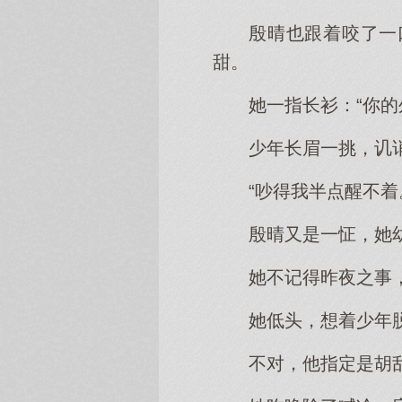
殷晴也跟着咬了一
甜。
她一指长衫：“你的
少年长眉一挑，讥
“吵得我半点醒不着
殷晴又是一怔，她
她不记得昨夜之事
她低头，想着少年
不对，他指定是胡