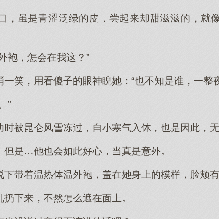
口，虽是青涩泛绿的皮，尝起来却甜滋滋的，就
外袍，怎会在我这？”
诮一笑，用看傻子的眼神睨她：“也不知是谁，一整夜
。”
幼时被昆仑风雪冻过，自小寒气入体，也是因此，
，但是…他也会如此好心，当真是意外。
脱下带着温热体温外袍，盖在她身上的模样，脸颊
乱扔下来，不然怎么遮在面上。