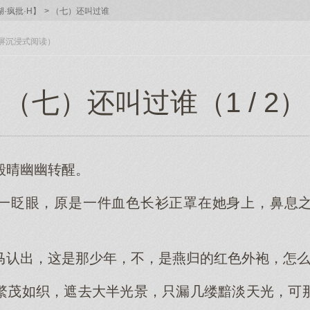
·疯批·H】
>
（七）还叫过谁
入全屏沉浸式阅读）
（七）还叫过谁（1 / 2）
殷晴幽幽转醒。
一眨眼，原是一件血色长衫正罩在她身上，鼻息
马认出，这是那少年，不，是燕归的红色外袍，怎
繁茂如织，遮去大半光景，只漏几缕黯淡天光，可