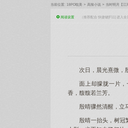
当前位置:
18PO耽美
>
高辣小说
>
当时明月【江湖
阅读
设置
（推荐配合 快捷键[F11] 进
次日，晨光熹微，
面上却朦胧一片，
香，馥馥若兰芳。
殷晴骤然清醒，立
殷晴一抬头，树冠