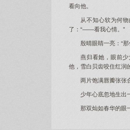
看向他。
从不知心软为何物
了：“——看我心情。”
殷晴眼睛一亮：“
燕归看她，眼前少
他，雪白贝齿咬住红润
两片饱满唇瓣张张
少年心底忽地生出
那双灿如春华的眼