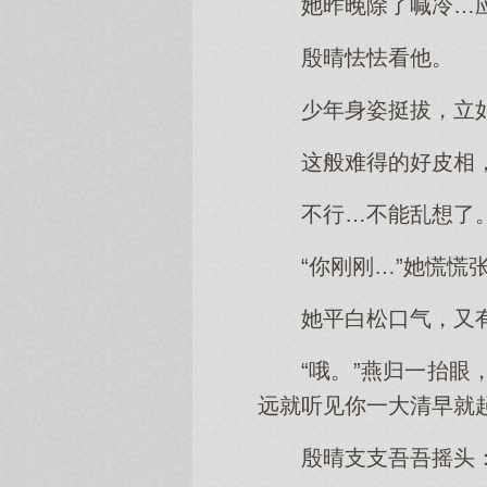
她昨晚除了喊冷…
殷晴怯怯看他。
少年身姿挺拔，立
这般难得的好皮相
不行…不能乱想了
“你刚刚…”她慌
她平白松口气，又
“哦。”燕归一抬
远就听见你一大清早就
殷晴支支吾吾摇头：