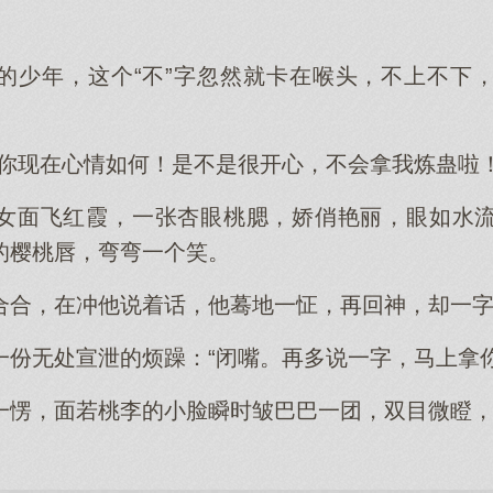
的少年，这个“不”字忽然就卡在喉头，不上不下
那你现在心情如何！是不是很开心，不会拿我炼蛊啦！
女面飞红霞，一张杏眼桃腮，娇俏艳丽，眼如水
的樱桃唇，弯弯一个笑。
合合，在冲他说着话，他蓦地一怔，再回神，却一
一份无处宣泄的烦躁：“闭嘴。再多说一字，马上拿你
一愣，面若桃李的小脸瞬时皱巴巴一团，双目微瞪