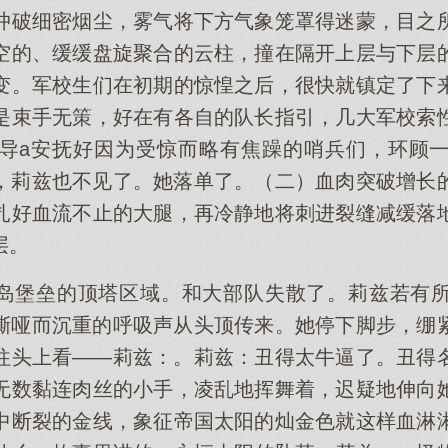
冲破细密烟尘，雾气将下方气象笼罩得迷蒙，目之
空的、缓缓盘旋聚合的云柱，撞在隔开上层与下层
变。军校生们在初期的惊惶之后，很快就镇定了下
是束手无策，好在有各自的队长指引，几大军校索
导a安抚好因为受惊而略有焦躁的哨兵们，环顾
，莉兹也不见了。她落单了。（二）血肉突破增长
扎好血流不止的大腿，再冷静地将刺进裂缝减缓落
层。
岛堡垒的顶塔区域。和大部队失散了。莉兹若有
嘶哑而沉重的呼吸声从头顶传来。她停下脚步，绷
往头上看——莉兹：。莉兹：丑得太牛逼了。丑得
无数黏连肉丝的小手，凌乱地挥舞着，迟疑地伸向
中断裂的金线，象征帝国太阳的灿金色就这样血淋