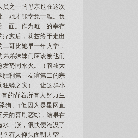
人员之一的母亲也在这次
此，她才能幸免于难。负
后一面。作为唯一的幸存
的疗愈后，莉兹终于走出
的二哥比她早一年入学，
的弟弟妹妹们应该被他们
愈发势同水火。（莉兹大
承胜利第一友谊第二的宗
演狂蟒之灾），让这群小
，有的背着所有人努力生
舔狗。↑但因为是星网直
五天的喜剧恋综，结果在
海水上涨，很快便淹没了
吗？有人仰头面朝天空，