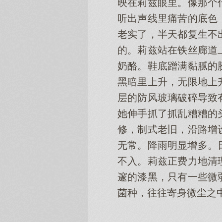
映在莉兹眼里。像那个
听出声线里痛苦的底色
老实了，半天都复生不
的。莉兹站在铁丝廊道
奶酪。鞋底蹭满黏腻的
黑暗里上升，无限地上
层的防风玻璃破碎导致
她伸手抓了抓乱糟糟的
修，制式老旧，沿路增
无常。降雨明显增多。
不入。莉兹正费力地清
邃的漆黑，只有一些微
菌种，往往寄身微尘之