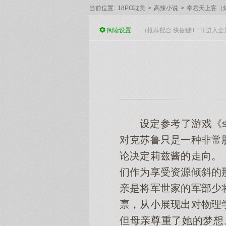
当前位置:
18PO耽美
>
高辣小说
>
奉君天上客（
阅读
设置
（推荐配合 快捷键[F11] 进
设定参考了游戏《st
对克苏鲁只是一种非常
论决定莉兹酱的走向。
们作为享受资源倾斜的
亲是将军世家的军部少
禀，从小展现出对物理
但母亲尊重了她的梦想