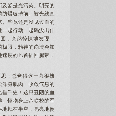
所及皆是光污染。明亮的
的防爆玻璃前。被光线直
来。毕竟还是没见过血的
性一起行动，起码没出什
一圈，突然惊悚地发现：
的极限，精神的崩溃会加
地速度的匕首插回腿带，
所思：总觉得这一幕很熟
紧浑身肌肉，收敛气息的
名垂千史！这只丑陋的血
她。怪物身上帝联校的军
淋地翘在半空，亮亮地倒