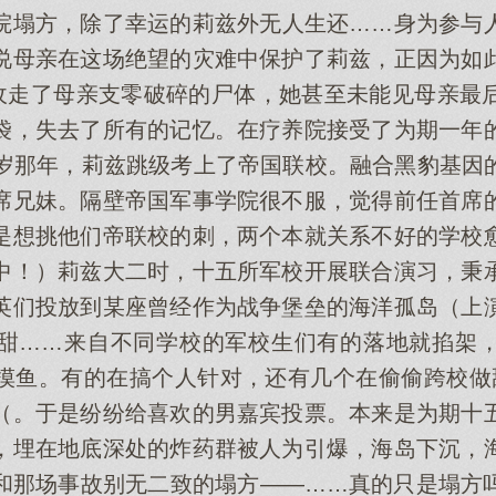
院塌方，除了幸运的莉兹外无人生还……身为参与
说母亲在这场绝望的灾难中保护了莉兹，正因为如
”收走了母亲支零破碎的尸体，她甚至未能见母亲最
袋，失去了所有的记忆。在疗养院接受了为期一年
6岁那年，莉兹跳级考上了帝国联校。融合黑豹基因
席兄妹。隔壁帝国军事学院很不服，觉得前任首席
是想挑他们帝联校的刺，两个本就关系不好的学校
中！）莉兹大二时，十五所军校开展联合演习，秉
英们投放到某座曾经作为战争堡垒的海洋孤岛（上
甜……来自不同学校的军校生们有的落地就掐架
摸鱼。有的在搞个人针对，还有几个在偷偷跨校做
（。于是纷纷给喜欢的男嘉宾投票。本来是为期十
，埋在地底深处的炸药群被人为引爆，海岛下沉，
和那场事故别无二致的塌方——……真的只是塌方