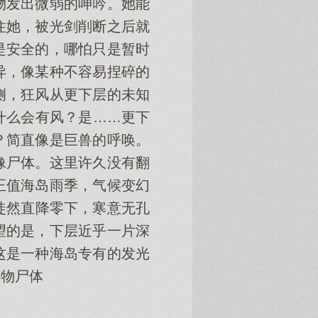
物发出微弱的呻吟。她能
住她，被光剑削断之后就
是安全的，哪怕只是暂时
异，像某种不容易捏碎的
侧，狂风从更下层的未知
什么会有风？是……更下
？简直像是巨兽的呼唤。
像尸体。这里许久没有翻
正值海岛雨季，气候变幻
徒然直降零下，寒意无孔
望的是，下层近乎一片深
这是一种海岛专有的发光
动物尸体