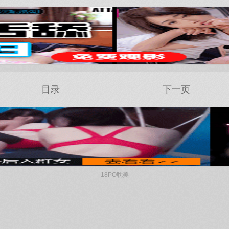
目录
下一页
18PO耽美