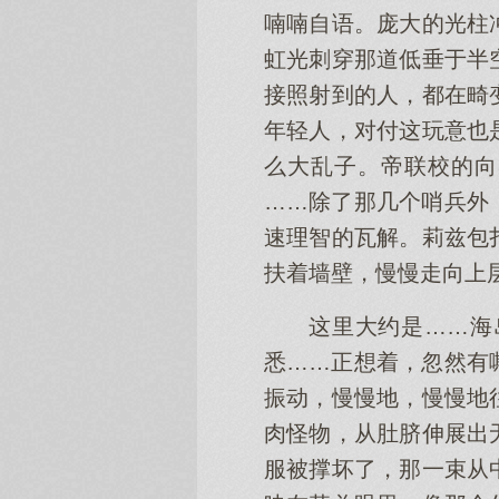
喃喃自语。庞大的光柱
虹光刺穿那道低垂于半
接照射到的人，都在畸
年轻人，对付这玩意也
么大乱子。帝联校的向
……除了那几个哨兵外
速理智的瓦解。莉兹包
扶着墙壁，慢慢走向上
这里大约是……海
悉……正想着，忽然有
振动，慢慢地，慢慢地
肉怪物，从肚脐伸展出
服被撑坏了，那一束从