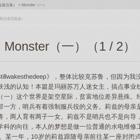
短篇合集）
>
Monster（一）
入全屏沉浸式阅读）
Monster（一）（1 / 2）
illwakesthedeep》，整体比较克苏鲁，但因
肤浅的认知！本篇是玛丽苏万人迷女主，搞点事业
（一）这个世界是架空星际，贫富地位差异悬殊。
那一方，哨兵有着强制服兵役的义务。莉兹的母亲
将，两人育有两子一女。莉兹不是哨兵也不是向导
学科的向往，本人的梦想是做一位普通的水电维修
。某一年，10岁的莉兹跟随母亲前往某一座封闭