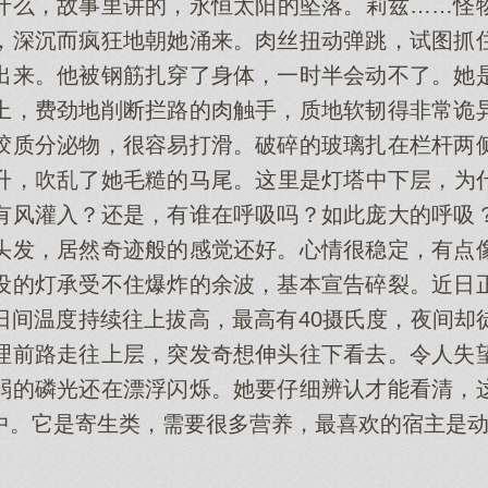
什么，故事里讲的，永恒太阳的坠落。莉兹……怪
，深沉而疯狂地朝她涌来。肉丝扭动弹跳，试图抓
出来。他被钢筋扎穿了身体，一时半会动不了。她
上，费劲地削断拦路的肉触手，质地软韧得非常诡
胶质分泌物，很容易打滑。破碎的玻璃扎在栏杆两
升，吹乱了她毛糙的马尾。这里是灯塔中下层，为
有风灌入？还是，有谁在呼吸吗？如此庞大的呼吸
头发，居然奇迹般的感觉还好。心情很稳定，有点
设的灯承受不住爆炸的余波，基本宣告碎裂。近日
日间温度持续往上拔高，最高有40摄氏度，夜间却
理前路走往上层，突发奇想伸头往下看去。令人失
弱的磷光还在漂浮闪烁。她要仔细辨认才能看清，
中。它是寄生类，需要很多营养，最喜欢的宿主是